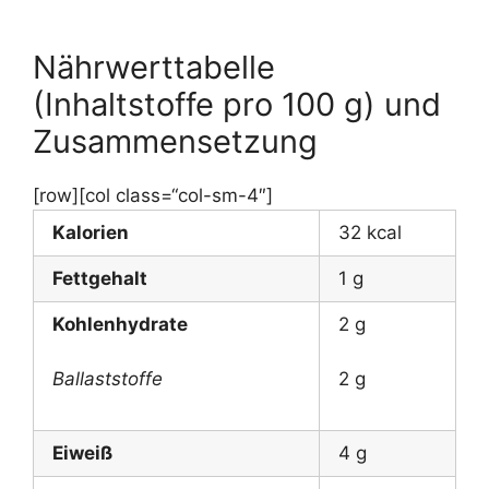
Nährwerttabelle
(Inhaltstoffe pro 100 g) und
Zusammensetzung
[row][col class=“col-sm-4″]
Kalorien
32 kcal
Fettgehalt
1 g
Kohlenhydrate
2 g
Ballaststoffe
2 g
Eiweiß
4 g