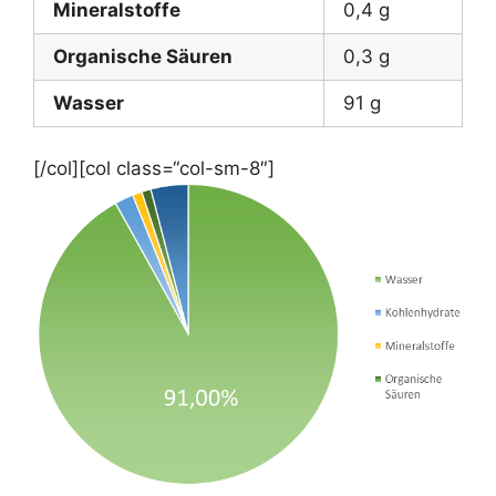
Mineralstoffe
0,4 g
Organische Säuren
0,3 g
Wasser
91 g
[/col][col class=“col-sm-8″]