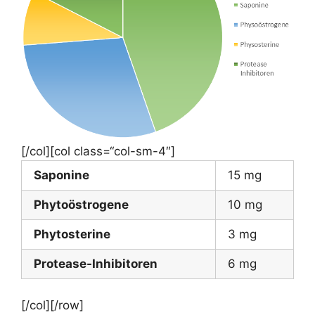
[/col][col class=“col-sm-4″]
Saponine
15 mg
Phytoöstrogene
10 mg
Phytosterine
3 mg
Protease-Inhibitoren
6 mg
[/col][/row]