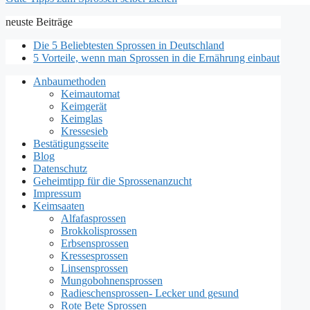
neuste Beiträge
Die 5 Beliebtesten Sprossen in Deutschland
5 Vorteile, wenn man Sprossen in die Ernährung einbaut
Anbaumethoden
Keimautomat
Keimgerät
Keimglas
Kressesieb
Bestätigungsseite
Blog
Datenschutz
Geheimtipp für die Sprossenanzucht
Impressum
Keimsaaten
Alfafasprossen
Brokkolisprossen
Erbsensprossen
Kressesprossen
Linsensprossen
Mungobohnensprossen
Radieschensprossen- Lecker und gesund
Rote Bete Sprossen