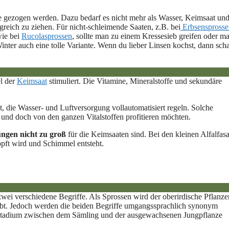
 gezogen werden. Dazu bedarf es nicht mehr als Wasser, Keimsaat und
greich zu ziehen. Für nicht-schleimende Saaten, z.B. bei
Erbsensprosse
wie bei
Rucolasprossen
, sollte man zu einem Kressesieb greifen oder m
nter auch eine tolle Variante. Wenn du lieber Linsen kochst, dann sch
l der
Keimsaat
stimuliert. Die Vitamine, Mineralstoffe und sekundäre
die Wasser- und Luftversorgung vollautomatisiert regeln. Solche
und doch von den ganzen Vitalstoffen profitieren möchten.
ungen nicht zu groß
für die Keimsaaten sind. Bei den kleinen Alfalfa
opft wird und Schimmel entsteht.
i verschiedene Begriffe. Als Sprossen wird der oberirdische Pflanzen
ibt. Jedoch werden die beiden Begriffe umgangssprachlich synonym
sstadium zwischen dem Sämling und der ausgewachsenen Jungpflanze