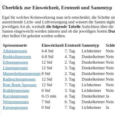
Überblick zur Einweichzeit, Erntezeit und Samentyp
Egal für welches Keimwerkzeug man sich entscheidet, die Schritte si
ausreichende Licht- und Luftversorgung und wässert die Samen tägli
jeweiligen Art ab, weshalb
die folgende Tabelle
Aufschluss über die
Samen eingeweicht werden müssen und ob die jeweiligen Sorten
Dun
eher hellen Ort gekeimt werden sollten.
Sprossensorte
Einweichzeit
Erntezeit
Samentyp
Schl
Alfafasprossen
6-8 Std
7. Tag
Lichtkeimer
Nein
Brokkolisprossen
6-8 Std
4. Tag
Dunkelkeimer
Nein
Erbsensprossen
12 Std
2. Tag
Dunkelkeimer
Nein
Linsensprossen
12 Std
3. Tag
Dunkelkeimer
Nein
Mungobohnensprossen
8 Std
2. Tag
Dunkelkeimer
Nein
Radieschensprossen
12 Std
3. Tag
Dunkelkeimer
Nein
Rote Beete Sprossen
12 Std
7. Tag
Lichtkeimer
Nein
Rotkleesprossen
6 Std
3. Tag
Lichtkeimer
Nein
Rucolasprossen
0-15 min
4. Tag
Dunkelkeimer
Ja
Weizensprossen
7 Std
6. Tag
Dunkelkeimer
Nein
Kressesprossen
0 Std
7. Tag
Lichtkeimer
Ja