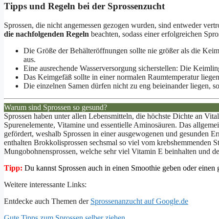
Tipps und Regeln bei der Sprossenzucht
Sprossen, die nicht angemessen gezogen wurden, sind entweder vertro
die nachfolgenden Regeln
beachten, sodass einer erfolgreichen Spr
Die Größe der Behälteröffnungen sollte nie größer als die Keim
aus.
Eine ausrechende Wasserversorgung sicherstellen: Die Keimling
Das Keimgefäß sollte in einer normalen Raumtemperatur liegen. 
Die einzelnen Samen dürfen nicht zu eng beieinander liegen, so
Warum sind Sprossen so gesund?
Sprossen haben unter allen Lebensmitteln, die höchste Dichte an Vita
Spurenelemente, Vitamine und essentielle Aminosäuren. Das allgemei
gefördert, weshalb Sprossen in einer ausgewogenen und gesunden Ern
enthalten Brokkolisprossen sechsmal so viel vom krebshemmenden Stof
Mungobohnensprossen, welche sehr viel Vitamin E beinhalten und den
Tipp:
Du kannst Sprossen auch in einen Smoothie geben oder einen g
Weitere interessante Links:
Entdecke auch Themen der
Sprossenanzucht auf Google.de
Gute Tipps zum Sprossen selber ziehen