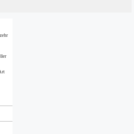
zehr
ller
Art