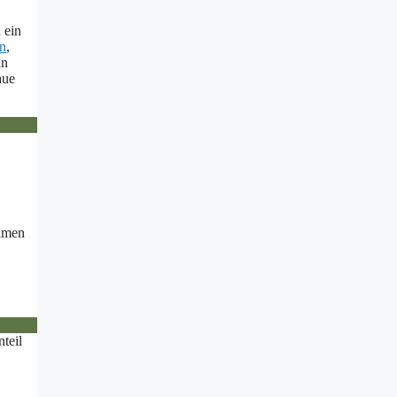
 ein
n
,
an
aue
samen
teil