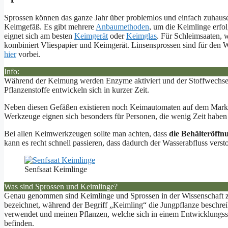
Sprossen können das ganze Jahr über problemlos und einfach zuhause
Keimgefäß. Es gibt mehrere
Anbaumethoden
, um die Keimlinge erfol
eignet sich am besten
Keimgerät
oder
Keimglas
. Für Schleimsaaten, 
kombiniert Vliespapier und Keimgerät. Linsensprossen sind für den Wi
hier
vorbei.
Info:
Während der Keimung werden Enzyme aktiviert und der Stoffwechse
Pflanzenstoffe entwickeln sich in kurzer Zeit.
Neben diesen Gefäßen existieren noch Keimautomaten auf dem Markt, 
Werkzeuge eignen sich besonders für Personen, die wenig Zeit haben 
Bei allen Keimwerkzeugen sollte man achten, dass
die Behälteröffn
kann es recht schnell passieren, dass dadurch der Wasserabfluss verst
Senfsaat Keimlinge
Was sind Sprossen und Keimlinge?
Genau genommen sind Keimlinge und Sprossen in der Wissenschaft zwe
bezeichnet, während der Begriff „Keimling“ die Jungpflanze beschre
verwendet und meinen Pflanzen, welche sich in einem Entwicklung
befinden.