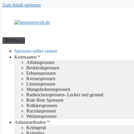
Zum Inhalt springen
Menü
Sprossen selber ziehen
Keimsaaten
Alfafasprossen
Brokkolisprossen
Erbsensprossen
Kressesprossen
Linsensprossen
Mungobohnensprossen
Radieschensprossen- Lecker und gesund
Rote Bete Sprossen
Rotkleesprossen
Rucolasprossen
Weizensprossen
Anbaumethoden
Keimgerät
Keimglas