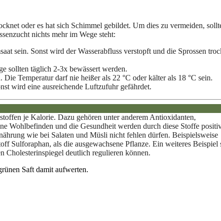
cknet oder es hat sich Schimmel gebildet. Um dies zu vermeiden, sollt
ossenzucht nichts mehr im Wege steht:
saat sein. Sonst wird der Wasserabfluss verstopft und die Sprossen tro
e sollten täglich 2-3x bewässert werden.
Die Temperatur darf nie heißer als 22 °C oder kälter als 18 °C sein.
nst wird eine ausreichende Luftzufuhr gefährdet.
lstoffen je Kalorie. Dazu gehören unter anderem Antioxidanten,
ne Wohlbefinden und die Gesundheit werden durch diese Stoffe positi
ährung wie bei Salaten und Müsli nicht fehlen dürfen. Beispielsweise
f Sulforaphan, als die ausgewachsene Pflanze. Ein weiteres Beispiel 
 Cholesterinspiegel deutlich regulieren können.
rünen Saft damit aufwerten.