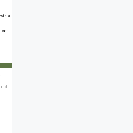
est du
cknen
v
sind